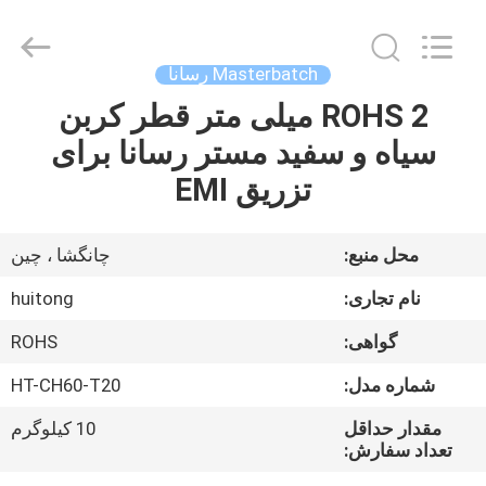
Huitong
Advanced
Materials
Co.,
Ltd..
Masterbatch رسانا
All
Rights
ROHS 2 میلی متر قطر کربن
صفحه
Reserved.
سیاه و سفید مستر رسانا برای
اصلی
تزریق EMI
محصولات
محل منبع:
چانگشا ، چین
فیلم
نام تجاری:
huitong
های
گواهی:
ROHS
شماره مدل:
HT-CH60-T20
نمایش
واقعیت
مقدار حداقل
10 کیلوگرم
تعداد سفارش:
مجازی