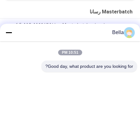
Masterbatch رسانا
چسب رزین سطح صاف Masterbatch رسانا 6.5µM 8uM 11 UM
Bella
مستربچ رسانای فولاد ضد زنگ ، تراکم های پلاستیکی رسانا به طول 2.5
میلی متر
10:51 PM
ROHS 2 میلی متر قطر کربن سیاه و سفید مستر رسانا برای تزریق
EMI
Good day, what product are you looking for?
دسته بندی های محبوب
همه
الیاف فولاد ضد زنگ
الیاف فلزی مصنوعی
فیبر نیکل
الیاف تیتانیوم
فیبر کوتاه
فیبر مس