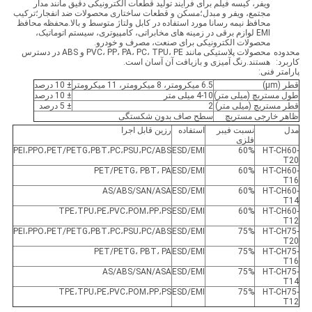
ویفر، کیسه فیلم برای فرآیند تولید قطعات الکترونیکی دقیق مانند مدار
مجتمع، ویفر و مبدل؛مسکن و قطعات ساختاری محصولات ضد انفجار؛ترکیب
محافظ نیمه رسانا مورد استفاده در کابل ولتاژ متوسط ​​و بالا.محفظه محافظ
EMI لوازم برقی در زمینه های مخابراتی، کامپیوتری، سیستم اتوماتیک،
محصولات الکترونیکی برای صنعت، مصرف و خودرو.
محدوده
محصولات پلاستیکی مانند PVC، PP، PA، PC، TPU، PE و ABS در دسترس
کاربرد:
هستند.رنگ آمیزی و بازیافت آن آسان است.
پارامتر فنی:
قطر (μm)
6.5 میکرومتر، 8 میکرومتر، 11 میکرومتر
± 10 درصد
طول مستربچ (میلی متر)
4-10 میلی متر
± 10 درصد
قطر مستربچ (میلی متر)
2
± 5 درصد
ظاهر خارجی مستربچ
سطح صاف بدون شکستگی
مدل
نسبت فیبر
استفاده
رزین قابل اجرا
فلزی
PEI،PPO،PET/PETG،PBT،PC،PSU،PC/ABS
ESD/EMI
60%
HT-CH60-
T20
PET/PETG، PBT، PA
ESD/EMI
60%
HT-CH60-
T16
AS/ABS/SAN/ASA
ESD/EMI
60%
HT-CH60-
T14
TPE،TPU،PE،PVC،POM،PP،PS
ESD/EMI
60%
HT-CH60-
T12
PEI،PPO،PET/PETG،PBT،PC،PSU،PC/ABS
ESD/EMI
75%
HT-CH75-
T20
PET/PETG، PBT، PA
ESD/EMI
75%
HT-CH75-
T16
AS/ABS/SAN/ASA
ESD/EMI
75%
HT-CH75-
T14
TPE،TPU،PE،PVC،POM،PP،PS
ESD/EMI
75%
HT-CH75-
T12