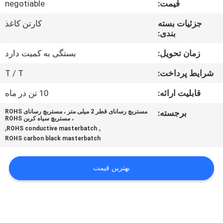
قیمت:
negotiable
درباره
جزئیات بسته
کارتن کاغذ
بندی:
ما
زمان تحویل:
بستگی به کمیت دارد
تور
شرایط پرداخت:
T / T
کارخانه
قابلیت ارائه:
10 تن در ماه
برجسته:
مستربچ رسانای قطر 2 میلی متر ، مستربچ رسانای ROHS
کنترل
، مستربچ سیاه کربن ROHS
,
,
ROHS conductive masterbatch
کیفیت
ROHS carbon black masterbatch
با
بهترین قیمت
ما
تماس
بگیرید