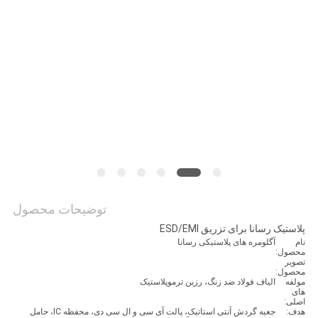
درخواست
نقل قول
نقشه
سایت
سیاست
حفظ
توضیحات محصول
حریم
پلاستیک رسانا برای تزریق ESD/EMI
نام
آگلومره های پلاستیکی رسانا
خصوصی
محصول:
تصویر
محصول:
مولفه
الیاف فولاد ضد زنگ، رزین ترموپلاستیک
های
اصلی:
هدف:
جعبه گردش آنتی استاتیک، پالت آی سی و ال سی دی، محفظه IC، حامل