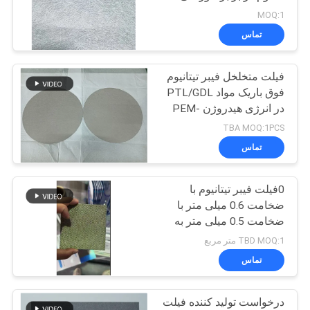
MOQ:1
تماس
درخواست
2
نقل قول
فیلت متخلخل فیبر تیتانیوم
فیبر مس
فوق باریک مواد PTL/GDL
نقشه
در انرژی هیدروژن PEM-
WE الکترولیس آب خالص
سایت
TBA MOQ:1PCS
تماس
سیاست
0فیلت فیبر تیتانیوم با
23
حفظ
ضخامت 0.6 میلی متر با
حریم
ضخامت 0.5 میلی متر به
فیبر کوتاه
عنوان GDL / PTL در
TBD MOQ:1 متر مربع
خصوصی
الکتروالیز آب PEM
تماس
درخواست تولید کننده فیلت