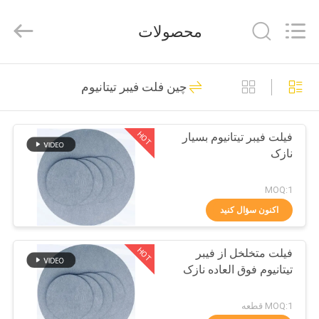
Huitong
Advanced
Materials
محصولات
Co.,
Ltd..
All
Rights
صفحه
Reserved.
30
چین فلت فیبر تیتانیوم
اصلی
الیاف فلزی مصنوعی
HOT
فیلت فیبر تیتانیوم بسیار
محصولات
نازک
فیلم
MOQ:1
های
اکنون سؤال کنید
22
HOT
فیلت متخلخل از فیبر
نمایش
الیاف فولاد ضد زنگ
تیتانیوم فوق العاده نازک
واقعیت
مجازی
MOQ:1 قطعه