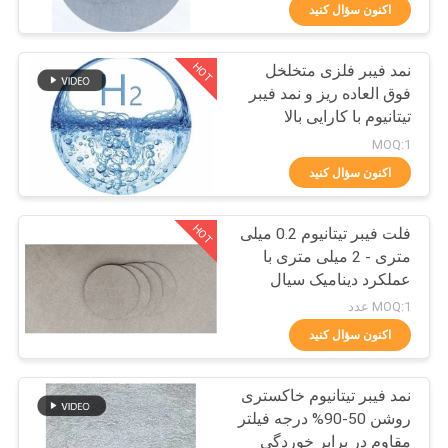
اکنون سؤال کنید
درباره
HOT
نمد فیبر فلزی متخلخل
ما
11
فوق العاده ریز و نمد فیبر
تیتانیوم با کارایی بالا
الیاف تیتانیوم
تور
MOQ:1
کارخانه
اکنون سؤال کنید
HOT
فلت فیبر تیتانیوم 0.2 میلی
کنترل
متری - 2 میلی متری با
کیفیت
عملکرد دینامیک سیال
4
MOQ:1 عدد
با
اکنون سؤال کنید
فیبر نیکل
ما
نمد فیبر تیتانیوم خاکستری
تماس
روشن 50-90% درجه فیلتر
بگیرید
مقاوم در برابر خوردگی