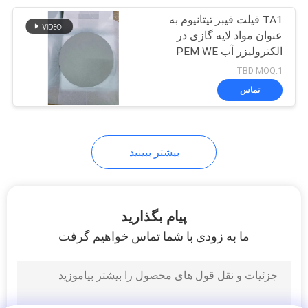
TA1 فیلت فیبر تیتانیوم به
39
عنوان مواد لایه گازی در
پارچه از رشته های
الکترولیزر آب PEM WE
TBD MOQ:1
مستمر
تماس
بیشتر ببینید
37
Masterbatch رسانا
پیام بگذارید
ما به زودی با شما تماس خواهیم گرفت