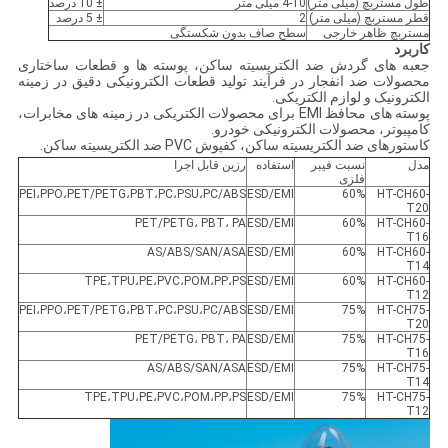
طول مستربچ (میلی متر)
4-10 میلی متر
± 10 درصد
قطر مستربچ (میلی متر)
2
± 5 درصد
مستربچ ظاهر خارجی
سطح صاف بدون شکستگی
کاربرد
جعبه های گردش ضد الکتریسیته ساکن، پوسته ها و قطعات ساختاری
محصولات ضد انفجار در فرآیند تولید قطعات الکترونیکی دقیق در زمینه
الکترونیک و لوازم الکتریکی.
پوسته های محافظ EMI برای محصولات الکتریکی در زمینه های مخابرات،
کامپیوتر، محصولات الکترونیکی خودرو.
کاستورهای ضد الکتریسیته ساکن، کفپوش PVC ضد الکتریسیته ساکن.
مدل
نسبت فیبر
استفاده
رزین قابل اجرا
فلزی
PEI،PPO،PET/PETG،PBT،PC،PSU،PC/ABS
ESD/EMI
60%
HT-CH60-
T20
PET/PETG، PBT، PA
ESD/EMI
60%
HT-CH60-
T16
AS/ABS/SAN/ASA
ESD/EMI
60%
HT-CH60-
T14
TPE،TPU،PE،PVC،POM،PP،PS
ESD/EMI
60%
HT-CH60-
T12
PEI،PPO،PET/PETG،PBT،PC،PSU،PC/ABS
ESD/EMI
75%
HT-CH75-
T20
PET/PETG، PBT، PA
ESD/EMI
75%
HT-CH75-
T16
AS/ABS/SAN/ASA
ESD/EMI
75%
HT-CH75-
T14
TPE،TPU،PE،PVC،POM،PP،PS
ESD/EMI
75%
HT-CH75-
T12