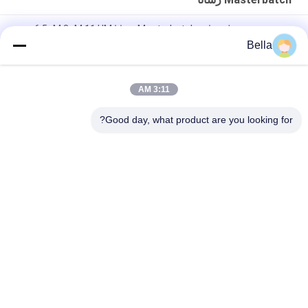
چسب رزین سطح صاف Masterbatch رسانا 6.5µM 8uM 11 UM
Bella
مستربچ رسانای فولاد ضد زنگ ، تراکم های پلاستیکی رسانا به طول 2.5
میلی متر
3:11 AM
ROHS 2 میلی متر قطر کربن سیاه و سفید مستر رسانا برای تزریق
EMI
Good day, what product are you looking for?
دسته بندی های محبوب
همه
الیاف فولاد ضد زنگ
الیاف فلزی مصنوعی
فیبر نیکل
الیاف تیتانیوم
فیبر کوتاه
فیبر مس