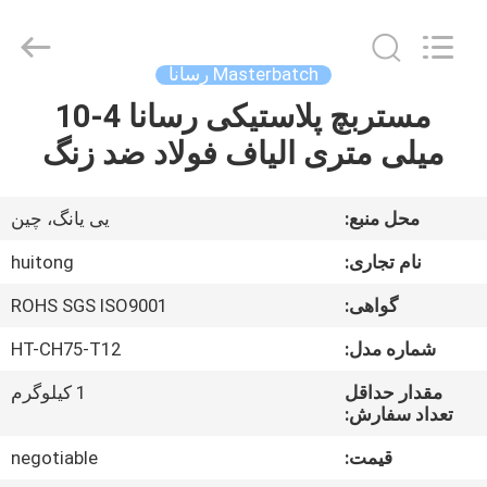
Huitong
Advanced
Materials
Co.,
Ltd..
Masterbatch رسانا
All
Rights
مستربچ پلاستیکی رسانا 4-10
صفحه
Reserved.
میلی متری الیاف فولاد ضد زنگ
اصلی
محصولات
محل منبع:
یی یانگ، چین
نام تجاری:
huitong
فیلم
گواهی:
ROHS SGS ISO9001
های
شماره مدل:
HT-CH75-T12
نمایش
مقدار حداقل
1 کیلوگرم
تعداد سفارش:
واقعیت
قیمت:
negotiable
مجازی