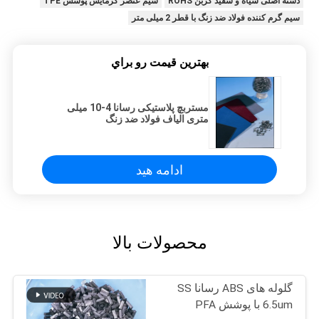
دسته اصلی سیاه و سفید کربن ROHS
سیم عنصر گرمایش پوشش TPE
سیم گرم کننده فولاد ضد زنگ با قطر 2 میلی متر
بهترين قيمت رو براي
مستربچ پلاستیکی رسانا 4-10 میلی
متری الیاف فولاد ضد زنگ
ادامه هید
محصولات بالا
گلوله های ABS رسانا SS
6.5um با پوشش PFA