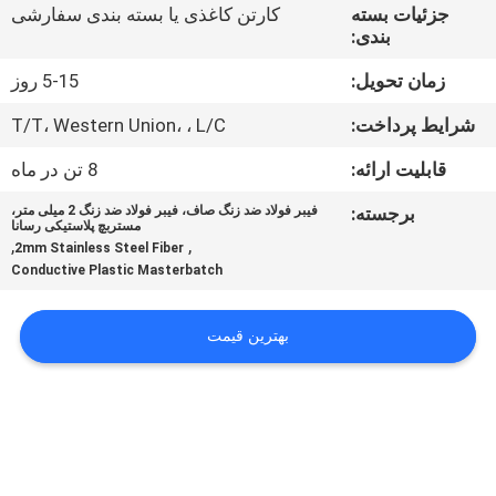
جزئیات بسته
کارتن کاغذی یا بسته بندی سفارشی
بندی:
درباره
زمان تحویل:
5-15 روز
ما
شرایط پرداخت:
T/T، Western Union، ، L/C
تور
قابلیت ارائه:
8 تن در ماه
کارخانه
برجسته:
فیبر فولاد ضد زنگ صاف، فیبر فولاد ضد زنگ 2 میلی متر،
مستربچ پلاستیکی رسانا
,
,
2mm Stainless Steel Fiber
کنترل
Conductive Plastic Masterbatch
کیفیت
بهترین قیمت
با
ما
تماس
بگیرید