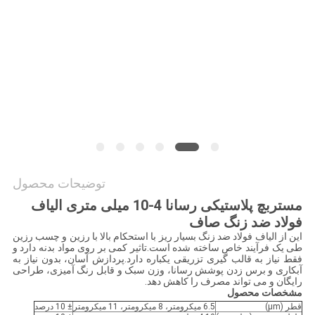
درخواست
نقل قول
نقشه
سایت
سیاست
توضیحات محصول
حفظ
مستربچ پلاستیکی رسانا 4-10 میلی متری الیاف
فولاد ضد زنگ صاف
حریم
این از الیاف فولاد ضد زنگ بسیار ریز با استحکام بالا با رزین و چسب رزین
خصوصی
طی یک فرآیند خاص ساخته شده است.تاثیر کمی بر روی مواد بدنه دارد و
فقط نیاز به قالب گیری تزریقی یکباره دارد.پردازش آسان، بدون نیاز به
آبکاری و برس زدن پوشش رسانا، وزن سبک و قابل رنگ آمیزی، طراحی
رایگان و می تواند مصرف را کاهش دهد.
مشخصات محصول
قطر (μm)
6.5 میکرومتر، 8 میکرومتر، 11 میکرومتر
± 10 درصد