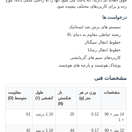
فوق العاده ای دارند، که باعث می شود آنها را به راحتی شکل داده، موج
زده و برای کاربردهای مختلف پیچیده شود.
درخواست ها
سیستم های برش ضد ایستاتیک
رشته خیاطی مقاوم به دمای بالا
خطوط انتقال سیگنال
خطوط انتقال رسانا
کاربردهای سیم های گرمایشی
پوشاک هوشمند و پارچه های هوشمند
مشخصات فنی
مشخصات
وزن در هر
بار
طول
مقاومت
متر (g)
شکستن
کششی (٪)
متوسط (Ω)
(N)
14 متر × 90
0.12
25
1.10 درصد
61
× 1
12 متر × 90
0.17
44
1.10 درصد
42