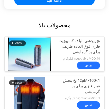
ادامه هید
محصولات بالا
نخ پیچشی الیاف کامپوزیت
فلزی فوق العاده ظریف
برای پد گرمایشی
negotiable MOQ:10 کیلوگرم
تماس
12μM×100×1 نخ پیچش
فیبر فلزی برای پد
گرمایشی
negotiable MOQ:1 کیلوگرم
تماس