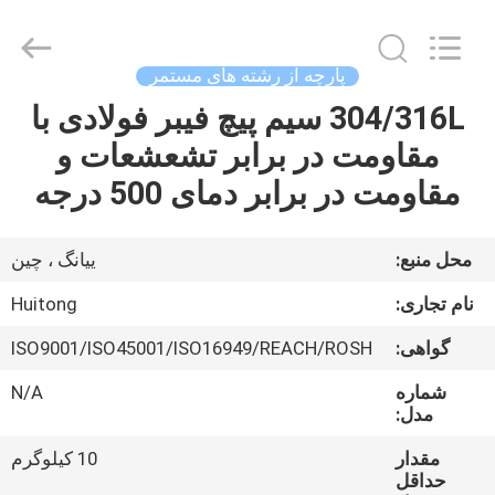
Huitong
Advanced
Materials
Co.,
Ltd..
پارچه از رشته های مستمر
All
Rights
304/316L سیم پیچ فیبر فولادی با
صفحه
Reserved.
مقاومت در برابر تشعشعات و
اصلی
مقاومت در برابر دمای 500 درجه
محصولات
محل منبع:
ییانگ ، چین
فیلم
نام تجاری:
Huitong
های
گواهی:
ISO9001/ISO45001/ISO16949/REACH/ROSH
شماره
N/A
نمایش
مدل:
واقعیت
مقدار
10 کیلوگرم
مجازی
حداقل