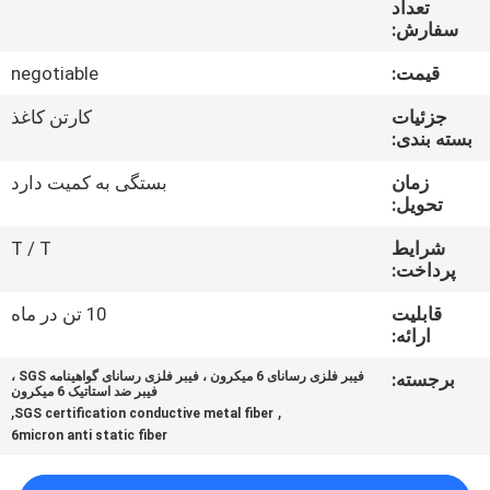
تعداد
سفارش:
درباره
قیمت:
negotiable
ما
جزئیات
کارتن کاغذ
بسته بندی:
تور
زمان
بستگی به کمیت دارد
کارخانه
تحویل:
شرایط
T / T
کنترل
پرداخت:
کیفیت
قابلیت
10 تن در ماه
ارائه:
با
برجسته:
فیبر فلزی رسانای 6 میکرون ، فیبر فلزی رسانای گواهینامه SGS ،
فیبر ضد استاتیک 6 میکرون
ما
,
,
SGS certification conductive metal fiber
6micron anti static fiber
تماس
بگیرید