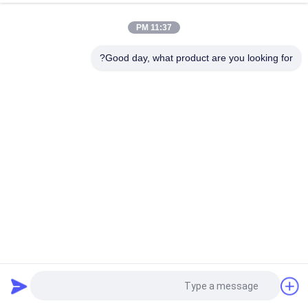
نخ دوخت مقاوم در برابر حرارت فولاد ضد زنگ 316L ، مقاومت در
برابر درجه حرارت بالا و استحکام بالا
11:37 PM
سیم بسیار ظریف رسانا
Good day, what product are you looking for?
دسته بندی های محبوب
همه
الیاف فولاد ضد زنگ
الیاف فلزی مصنوعی
فیبر نیکل
الیاف تیتانیوم
فیبر کوتاه
فیبر مس
فلت فیبر تیتانیوم
نمد فلزی متخلخل
درخواست نقل قول