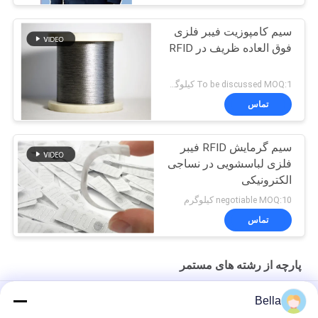
سیم کامپوزیت فیبر فلزی
فوق العاده ظریف در RFID
To be discussed MOQ:1 کیلوگرم
تماس
سیم گرمایش RFID فیبر
فلزی لباسشویی در نساجی
الکترونیکی
negotiable MOQ:10 کیلوگرم
تماس
پارچه از رشته های مستمر
نخ ریسیده رسانای الکتریکی 12 میلی متری
Bella