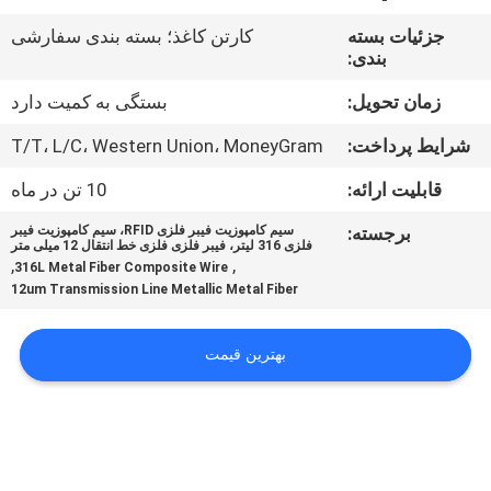
جزئیات بسته
کارتن کاغذ؛ بسته بندی سفارشی
درباره
بندی:
ما
زمان تحویل:
بستگی به کمیت دارد
شرایط پرداخت:
T/T، L/C، Western Union، MoneyGram
تور
قابلیت ارائه:
10 تن در ماه
کارخانه
برجسته:
سیم کامپوزیت فیبر فلزی RFID، سیم کامپوزیت فیبر
فلزی 316 لیتر، فیبر فلزی فلزی خط انتقال 12 میلی متر
کنترل
,
,
316L Metal Fiber Composite Wire
12um Transmission Line Metallic Metal Fiber
کیفیت
بهترین قیمت
با
ما
تماس
بگیرید