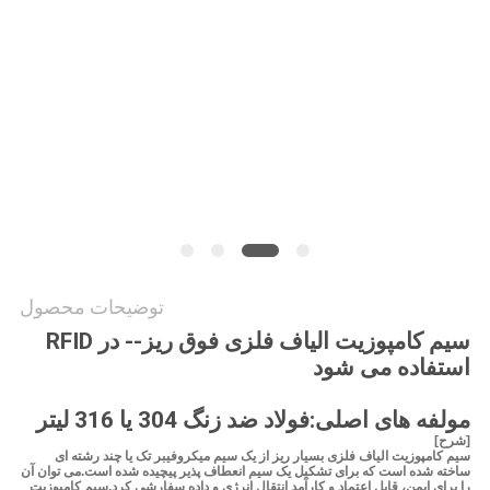
درخواست
نقل قول
نقشه
سایت
سیاست
توضیحات محصول
حفظ
سیم کامپوزیت الیاف فلزی فوق ریز-- در RFID
حریم
استفاده می شود
خصوصی
مولفه های اصلی:
فولاد ضد زنگ 304 یا 316 لیتر
[شرح]
سیم کامپوزیت الیاف فلزی بسیار ریز از یک سیم میکروفیبر تک یا چند رشته ای
ساخته شده است که برای تشکیل یک سیم انعطاف پذیر پیچیده شده است.می توان آن
را برای ایمن، قابل اعتماد و کارآمد انتقال انرژی و داده سفارشی کرد.سیم کامپوزیت