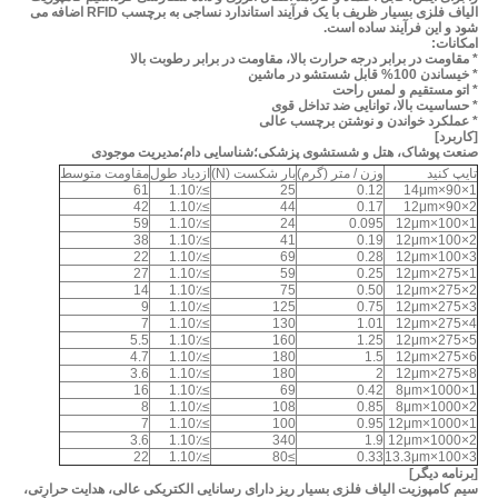
الیاف فلزی بسیار ظریف با یک فرآیند استاندارد نساجی به برچسب RFID اضافه می
شود و این فرآیند ساده است.
امکانات:
* مقاومت در برابر درجه حرارت بالا، مقاومت در برابر رطوبت بالا
* خیساندن 100% قابل شستشو در ماشین
* اتو مستقیم و لمس راحت
* حساسیت بالا، توانایی ضد تداخل قوی
* عملکرد خواندن و نوشتن برچسب عالی
[کاربرد]
صنعت پوشاک، هتل و شستشوی پزشکی؛شناسایی دام؛مدیریت موجودی
تایپ کنید
وزن / متر (گرم)
بار شکست (N)
ازدیاد طول
مقاومت متوسط
61
≥1.10٪
25
0.12
14μm×90×1
42
≥1.10٪
44
0.17
12μm×90×2
59
≥1.10٪
24
0.095
12μm×100×1
38
≥1.10٪
41
0.19
12μm×100×2
22
≥1.10٪
69
0.28
12μm×100×3
27
≥1.10٪
59
0.25
12μm×275×1
14
≥1.10٪
75
0.50
12μm×275×2
9
≥1.10٪
125
0.75
12μm×275×3
7
≥1.10٪
130
1.01
12μm×275×4
5.5
≥1.10٪
160
1.25
12μm×275×5
4.7
≥1.10٪
180
1.5
12μm×275×6
3.6
≥1.10٪
180
2
12μm×275×8
16
≥1.10٪
69
0.42
8μm×1000×1
8
≥1.10٪
108
0.85
8μm×1000×2
7
≥1.10٪
100
0.95
12μm×1000×1
3.6
≥1.10٪
340
1.9
12μm×1000×2
22
≥1.10٪
≥80
0.33
13.3μm×100×3
[برنامه دیگر]
سیم کامپوزیت الیاف فلزی بسیار ریز دارای رسانایی الکتریکی عالی، هدایت حرارتی،