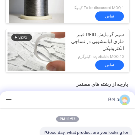
To be discussed MOQ:1 کیلوگرم
تماس
سیم گرمایش RFID فیبر
فلزی لباسشویی در نساجی
الکترونیکی
negotiable MOQ:10 کیلوگرم
تماس
پارچه از رشته های مستمر
نخ ریسیده رسانای الکتریکی 12 میلی متری
Bella
نخ دوخت مقاوم در برابر حرارت فولاد ضد زنگ 316L ، مقاومت در
برابر درجه حرارت بالا و استحکام بالا
11:53 PM
سیم بسیار ظریف رسانا
Good day, what product are you looking for?