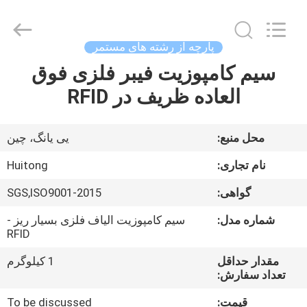
Huitong
Advanced
Materials
Co.,
Ltd..
پارچه از رشته های مستمر
All
Rights
سیم کامپوزیت فیبر فلزی فوق
صفحه
Reserved.
العاده ظریف در RFID
اصلی
محصولات
محل منبع:
یی یانگ، چین
نام تجاری:
Huitong
فیلم
گواهی:
SGS,ISO9001-2015
های
شماره مدل:
سیم کامپوزیت الیاف فلزی بسیار ریز -
RFID
نمایش
مقدار حداقل
1 کیلوگرم
واقعیت
تعداد سفارش:
مجازی
قیمت:
To be discussed